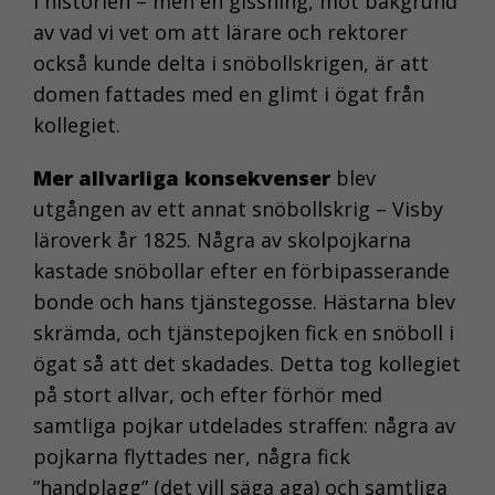
i historien – men en gissning, mot bakgrund
av vad vi vet om att lärare och rektorer
också kunde delta i snöbollskrigen, är att
domen fattades med en glimt i ögat från
kollegiet.
Mer allvarliga konsekvenser
blev
utgången av ett annat snöbollskrig – Visby
läroverk år 1825. Några av skolpojkarna
kastade snöbollar efter en förbipasserande
bonde och hans tjänstegosse. Hästarna blev
skrämda, och tjänstepojken fick en snöboll i
ögat så att det skadades. Detta tog kollegiet
på stort allvar, och efter förhör med
samtliga pojkar utdelades straffen: några av
pojkarna flyttades ner, några fick
”handplagg” (det vill säga aga) och samtliga