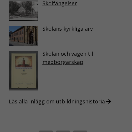
Skolfängelser
Skolans kyrkliga arv
Skolan och vägen till
medborgarskap
NÖDVÄNDIGA
KAKOR
Nödvändiga
kakor aktiverar
Läs alla inlägg om utbildningshistoria
de
grundläggande
funktionerna på
webben, som till
exempel