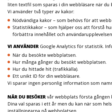
liten textfil som sparas i din webbläsare när d
Vi använder två typer av kakor:
Nödvändiga kakor – som behövs för att webbp
Statistikkakor – som hjälper oss att förstå h
förbättra innehållet och användarupplevelsen
VI ANVÄNDER
Google Analytics för statistik. In
När du besökte webbplatsen.
Hur många gånger du besökt webbplatsen.
Hur du hittade hit (trafikkälla).
Ett unikt ID för din webbläsare.
Vi sparar ingen personlig information som namn,
NÄR DU BESÖKER
vår webbplats första gången k
NÖDVÄNDIGA
Dina val sparas i ett år men du kan när som helst
KAKOR
inställningarna på webbplatsen.
Nödvändiga