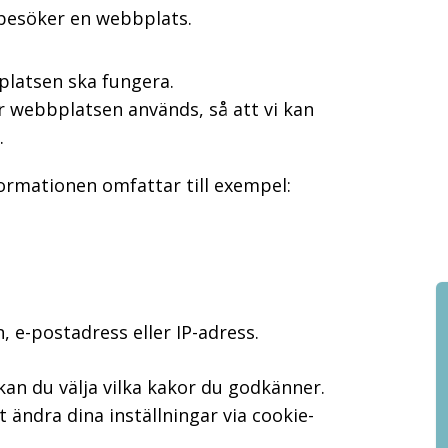
u besöker en webbplats.
latsen ska fungera.
ur webbplatsen används, så att vi kan
.
formationen omfattar till exempel:
 e-postadress eller IP-adress.
an du välja vilka kakor du godkänner.
 ändra dina inställningar via cookie-