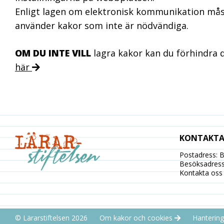
Enligt lagen om elektronisk kommunikation måst
kakor aktiverar
de
använder kakor som inte är nödvändiga.
grundläggande
funktionerna på
OM DU INTE VILL
lagra kakor kan du förhindra
webben, som till
här
exempel
sidnavigering.
De behövs för
att webbplatsen
överhuvudtaget
ska fungera och
KONTAKTA
de går inte att
välja bort.
Postadress: 
Besöksadress
Kontakta os
KAKOR FÖR
STATISTIK
© Lärarstiftelsen 2026
Om kakor och cookies
Hantering
Kakor för statistik