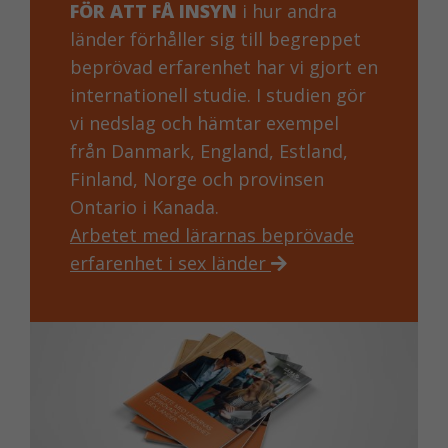
FÖR ATT FÅ INSYN
i hur andra
länder förhåller sig till begreppet
beprövad erfarenhet har vi gjort en
internationell studie. I studien gör
vi nedslag och hämtar exempel
från Danmark, England, Estland,
Finland, Norge och provinsen
Ontario i Kanada.
Arbetet med lärarnas beprövade
erfarenhet i sex länder