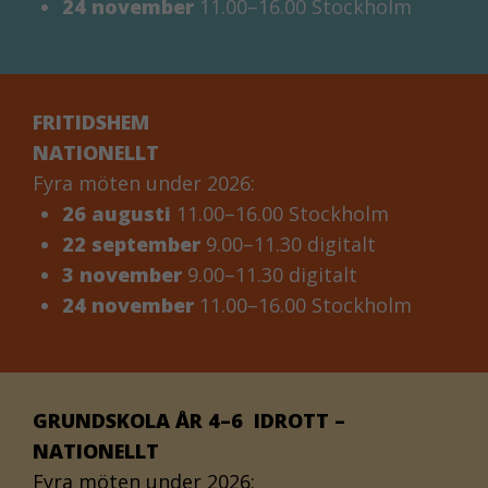
24 november
11.00–16.00 Stockholm
kommer vissa
funktioner inte
att fungera alls.
FRITIDSHEM
NATIONELLT
KAKOR FÖR
Fyra möten under 2026:
MARKNADSFÖRIN
26 augusti
11.00–16.00 Stockholm
Kakor för
marknadsföring
22 september
9.00–11.30 digitalt
används för att spåra
3 november
9.00–11.30 digitalt
besökare på
24 november
11.00–16.00 Stockholm
webbplatsen. Genom
att tillåta sådana kako
ökar du möjligheterna
till ett personligt
GRUNDSKOLA ÅR 4–6 IDROTT –
anpassat innehåll och
erbjudanden.
NATIONELLT
Fyra möten under 2026: