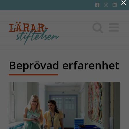
×
Fortsätt
till
innehållet
Beprövad erfarenhet