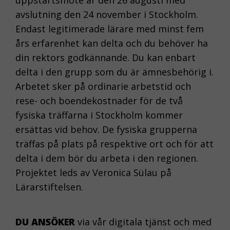
uppstartsmöte är den 26 augusti med
att webbplatsen
avslutning den 24 november i Stockholm.
överhuvudtaget
Endast legitimerade lärare med minst fem
ska fungera och
de går inte att
års erfarenhet kan delta och du behöver ha
välja bort.
din rektors godkännande. Du kan enbart
delta i den grupp som du är ämnesbehörig i.
Arbetet sker på ordinarie arbetstid och
KAKOR FÖR
rese- och boendekostnader för de två
STATISTIK
fysiska träffarna i Stockholm kommer
Kakor för statistik
ersättas vid behov. De fysiska grupperna
hjälper oss att
träffas på plats på respektive ort och för att
förstå hur du som
delta i dem bör du arbeta i den regionen.
besökare
Projektet leds av Veronica Sülau på
interagerar, genom
att vi samlar in
Lärarstiftelsen.
information
anonymt. I
DU ANSÖKER
via vår digitala tjänst och med
förlängningen