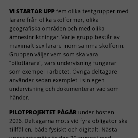
VI STARTAR UPP
fem olika testgrupper med
lärare från olika skolformer, olika
geografiska områden och med olika
ämnesinriktningar. Varje grupp består av
maximalt sex lärare inom samma skolform.
Gruppen väljer vem som ska vara
NÖDVÄNDIGA
”pilotlärare”, vars undervisning fungerar
KAKOR
som exempel i arbetet. Övriga deltagare
Nödvändiga
använder sedan exemplet i sin egen
kakor aktiverar
undervisning och dokumenterar vad som
de
grundläggande
händer.
funktionerna på
webben, som till
PILOTPROJEKTET PÅGÅR
under hösten
exempel
2026. Deltagarna möts vid fyra obligatoriska
sidnavigering.
tillfällen, både fysiskt och digitalt. Nästa
De behövs för