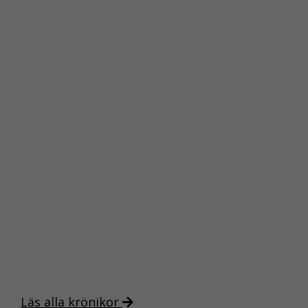
NÖDVÄNDIGA
KAKOR
Nödvändiga
kakor aktiverar
de
grundläggande
Läs alla krönikor
funktionerna på