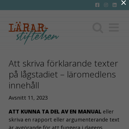
×
Fortsätt
till
innehållet
Att skriva förklarande texter
på lågstadiet – läromedlens
innehåll
Avsnitt 11, 2023
ATT KUNNA TA DEL AV EN MANUAL
eller
skriva en rapport eller argumenterande text
är avgörande för att fungera i dagens