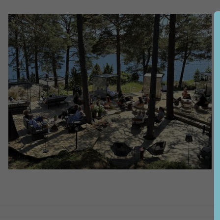
NÖDVÄNDIGA
KAKOR
Nödvändiga
kakor aktiverar
Så ökade elevernas förståelse för
inflammationsprocessen
de
grundläggande
funktionerna på
webben, som till
exempel