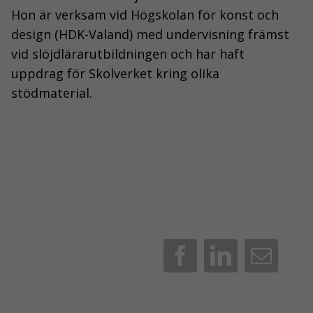
Hon är verksam vid Högskolan för konst och
design (HDK-Valand) med undervisning främst
vid slöjdlärarutbildningen och har haft
uppdrag för Skolverket kring olika
stödmaterial.
Facebook
LinkedIn
E-
post