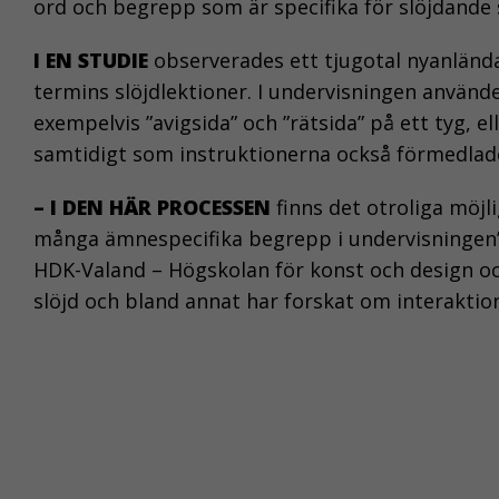
ord och begrepp som är specifika för slöjdande 
I EN STUDIE
observerades ett tjugotal nyanlända
termins slöjdlektioner. I undervisningen anvä
exempelvis ”avigsida” och ”rätsida” på ett tyg, el
samtidigt som instruktionerna också förmedlade
– I DEN HÄR PROCESSEN
finns det otroliga möjl
många ämnespecifika begrepp i undervisningen”,
HDK-Valand – Högskolan för konst och design oc
slöjd och bland annat har forskat om interakti