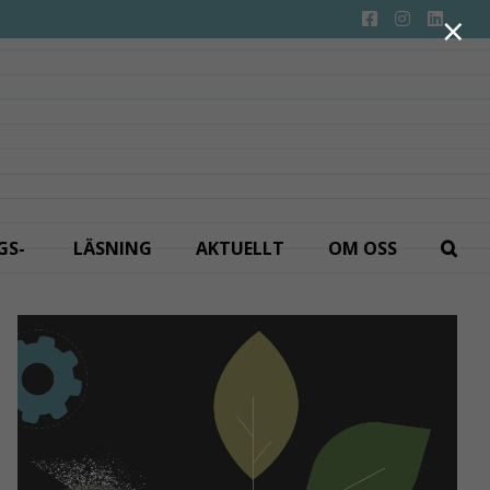
×
GS­
LÄSNING
AKTUELLT
OM OSS