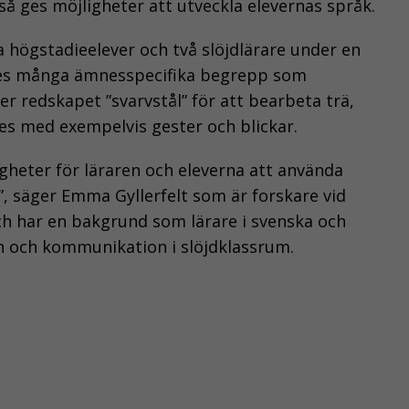
så ges möjligheter att utveckla elevernas språk.
 högstadieelever och två slöjdlärare under en
ndes många ämnesspecifika begrepp som
ler redskapet ”svarvstål” för att bearbeta trä,
s med exempelvis gester och blickar.
igheter för läraren och eleverna att använda
 säger Emma Gyllerfelt som är forskare vid
h har en bakgrund som lärare i svenska och
on och kommunikation i slöjdklassrum.