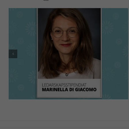
200 lärare samlades på Lärarnas sommarforum 2026