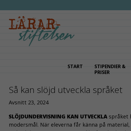
Fortsätt
till
innehållet
START
STIPENDIER &
PRISER
Så kan slöjd utveckla språket
Avsnitt 23, 2024
SLÖJDUNDERVISNING KAN UTVECKLA
språket 
modersmål. När eleverna får känna på material,