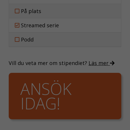
På plats
Streamed serie
Podd
Vill du veta mer om stipendiet?
Läs mer
NÖDVÄNDIGA
KAKOR
ANSÖK
Nödvändiga
kakor aktiverar
IDAG!
de
grundläggande
funktionerna på
webben, som till
exempel