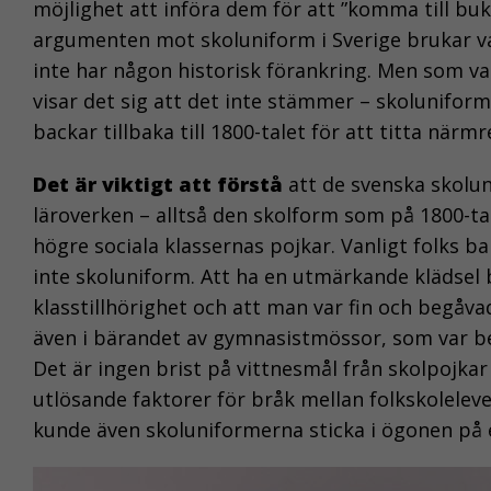
möjlighet att införa dem för att ”komma till buk
argumenten mot skoluniform i Sverige brukar var
inte har någon historisk förankring. Men som van
visar det sig att det inte stämmer – skoluniform
backar tillbaka till 1800-talet för att titta närm
Det är viktigt att förstå
att de svenska skolu
läroverken – alltså den skolform som på 1800-tale
högre sociala klassernas pojkar. Vanligt folks b
inte skoluniform. Att ha en utmärkande klädsel bl
klasstillhörighet och att man var fin och begåvad
även i bärandet av gymnasistmössor, som var be
Det är ingen brist på vittnesmål från skolpojk
utlösande faktorer för bråk mellan folkskoleleve
kunde även skoluniformerna sticka i ögonen på e