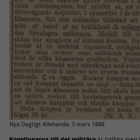
Nya Dagligt Allehanda, 5 mars 1888.
Kopplingarna till det militära
är tydliga även