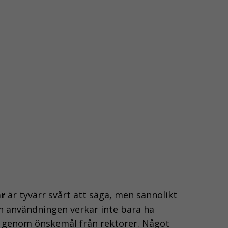
de
grundläggande
funktionerna på
webben, som till
exempel
sidnavigering.
De behövs för
att webbplatsen
överhuvudtaget
ska fungera och
de går inte att
välja bort.
KAKOR FÖR
STATISTIK
r
är tyvärr svårt att säga, men sannolikt
Kakor för statistik
ch användningen verkar inte bara ha
hjälper oss att
 genom önskemål från rektorer. Något