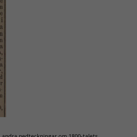
 i andra nedteckningar om 1800-talets