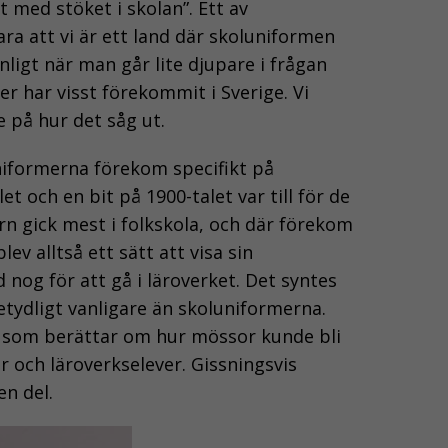
t med stöket i skolan”. Ett av
a att vi är ett land där skoluniformen
ligt när man går lite djupare i frågan
er har visst förekommit i Sverige. Vi
re på hur det såg ut.
niformerna förekom specifikt på
t och en bit på 1900-talet var till för de
arn gick mest i folkskola, och där förekom
ev alltså ett sätt att visa sin
 nog för att gå i läroverket. Det syntes
tydligt vanligare än skoluniformerna.
ar som berättar om hur mössor kunde bli
r och läroverkselever. Gissningsvis
n del.