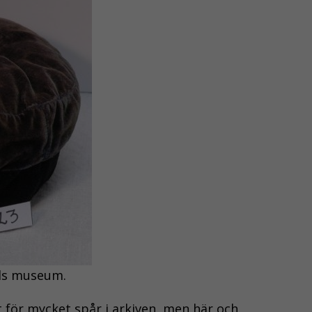
nds museum.
t för mycket spår i arkiven, men här och