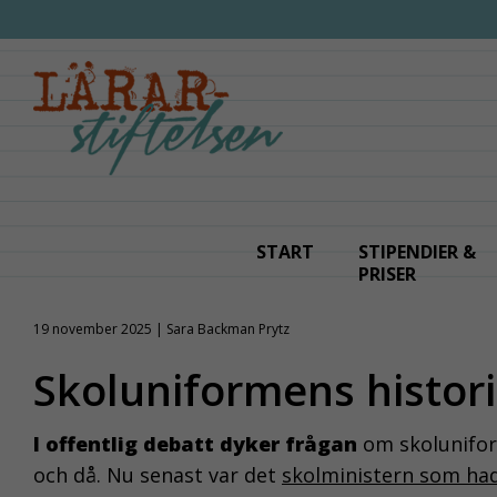
Fortsätt
till
innehållet
START
STIPENDIER &
PRISER
19 november 2025 | Sara Backman Prytz
Skoluniformens historia
I offentlig debatt dyker frågan
om skolunifor
och då. Nu senast var det
skolministern som had