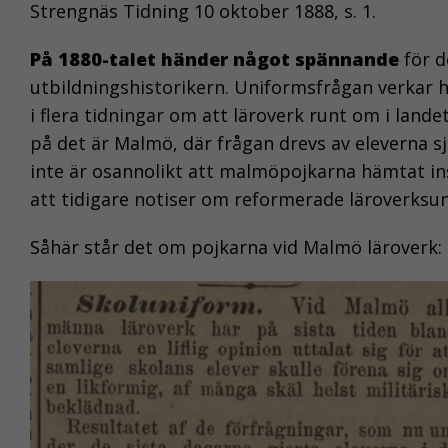
Strengnäs Tidning 10 oktober 1888, s. 1.
På 1880-talet händer något spännande
för d
utbildningshistorikern. Uniformsfrågan verkar h
i flera tidningar om att läroverk runt om i lande
på det är Malmö, där frågan drevs av eleverna s
inte är osannolikt att malmöpojkarna hämtat ins
att tidigare notiser om reformerade läroverksun
Såhär står det om pojkarna vid Malmö läroverk: