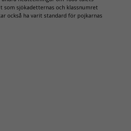
 ut som sjökadetternas och klassnumret
kar också ha varit standard för pojkarnas
NÖDVÄNDIGA
KAKOR
Nödvändiga
kakor aktiverar