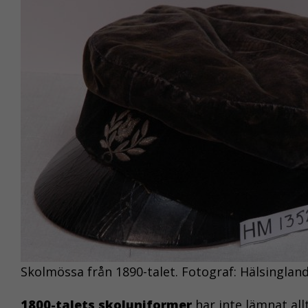
Skolmössa från 1890-talet. Fotograf: Hälsingla
1800-talets skoluniformer
har inte lämnat all