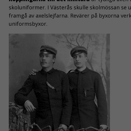
skoluniformer. I Västerås skulle skolmössan se
framgå av axelslejfarna. Revärer på byxorna ver
uniformsbyxor.