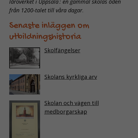
grundläggande
läroverket i Uppsala : en gammal skolas öden
funktionerna på
från 1200-talet till våra dagar
.
webben, som till
exempel
Senaste inläggen om
sidnavigering.
utbildningshistoria
De behövs för
att webbplatsen
Skolfängelser
överhuvudtaget
ska fungera och
de går inte att
välja bort.
Skolans kyrkliga arv
KAKOR FÖR
Skolan och vägen till
STATISTIK
medborgarskap
Kakor för statistik
hjälper oss att
förstå hur du som