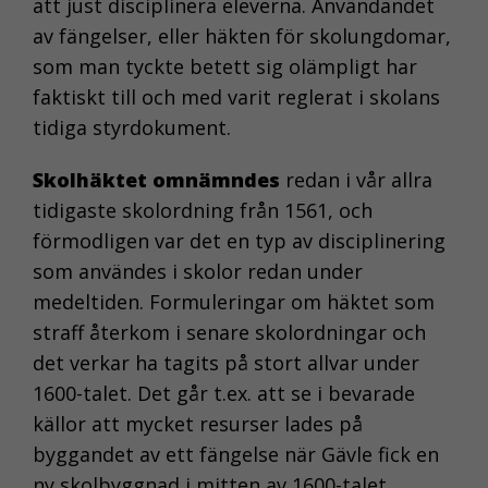
att just disciplinera eleverna. Användandet
av fängelser, eller häkten för skolungdomar,
som man tyckte betett sig olämpligt har
faktiskt till och med varit reglerat i skolans
tidiga styrdokument.
Skolhäktet omnämndes
redan i vår allra
tidigaste skolordning från 1561, och
förmodligen var det en typ av disciplinering
som användes i skolor redan under
medeltiden. Formuleringar om häktet som
straff återkom i senare skolordningar och
det verkar ha tagits på stort allvar under
1600-talet. Det går t.ex. att se i bevarade
källor att mycket resurser lades på
byggandet av ett fängelse när Gävle fick en
ny skolbyggnad i mitten av 1600-talet.