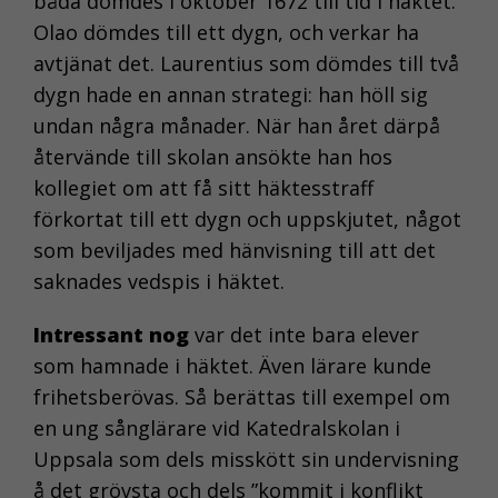
båda dömdes i oktober 1672 till tid i häktet.
Olao dömdes till ett dygn, och verkar ha
avtjänat det. Laurentius som dömdes till två
dygn hade en annan strategi: han höll sig
undan några månader. När han året därpå
återvände till skolan ansökte han hos
kollegiet om att få sitt häktesstraff
förkortat till ett dygn och uppskjutet, något
som beviljades med hänvisning till att det
saknades vedspis i häktet.
Intressant nog
var det inte bara elever
som hamnade i häktet. Även lärare kunde
frihetsberövas. Så berättas till exempel om
en ung sånglärare vid Katedralskolan i
Uppsala som dels misskött sin undervisning
å det grövsta och dels ”kommit i konflikt