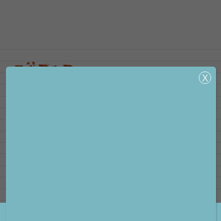
personliga
anpassningar för
dig på
webbplatsen. Om
du inte tillåter
sådana här kakor
kommer vissa
funktioner inte
att fungera alls.
KONTAKTA OSS
Postadress: Box 38102, 100 64 Stockholm
KAKOR FÖR
Besöksadress: Peter Myndes backe 16
Kontakta oss
MARKNADSFÖRIN
Kakor för
FÖLJ OSS
marknadsföring
används för att spåra
besökare på
webbplatsen. Genom
Vi använder kakor, eller cookies, på vår