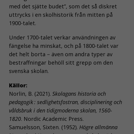
med det sjätte budet”, som det så diskret
uttrycks i en skolhistorik från mitten på
1900-talet.
Under 1700-talet verkar användningen av
fängelse ha minskat, och på 1800-talet var
det helt borta – även om andra typer av
bestraffningar behöll sitt grepp om den
svenska skolan.
Källor:
Norlin, B. (2021).
Skolagans historia och
NÖDVÄNDIGA
pedagogik : sedlighetsfostran, disciplinering och
KAKOR
våldsbruk i den tidigmoderna skolan, 1560-
Nödvändiga
1820
. Nordic Academic Press.
kakor aktiverar
de
Samuelsson, Sixten. (1952).
Högre allmänna