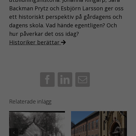
förstå hur du som
Backman Prytz och Esbjörn Larsson ger oss
besökare
ett historiskt perspektiv på gårdagens och
interagerar, genom
dagens skola. Vad hände egentligen? Och
att vi samlar in
hur påverkar det oss idag?
information
Historiker berättar
anonymt. I
förlängningen
innebär det att vi ge
dig en bättre
användarupplevelse.
Facebook
LinkedIn
E-
post
FUNKTIONELLA
Relaterade inlägg
KAKOR
Funktionella
kakor gör det
möjligt att
Skolan och vägen till
Skolans kyrkliga arv
erbjuda bättre