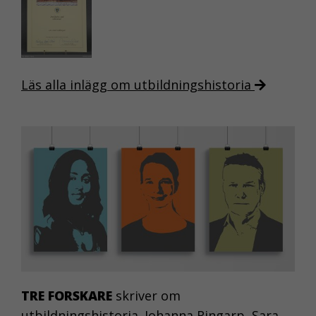
de
grundläggande
funktionerna på
webben, som till
exempel
Läs alla inlägg om utbildningshistoria
sidnavigering.
De behövs för
att webbplatsen
överhuvudtaget
ska fungera och
de går inte att
välja bort.
KAKOR FÖR
STATISTIK
TRE FORSKARE
skriver om
Kakor för statistik
utbildningshistoria. Johanna Ringarp, Sara
hjälper oss att