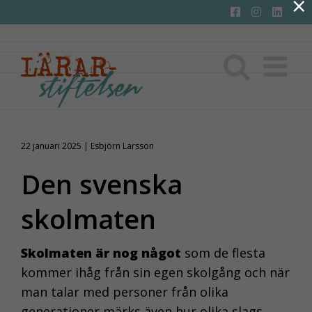
×
Fortsätt
till
innehållet
22 januari 2025 | Esbjörn Larsson
Den svenska
skolmaten
Skolmaten är nog något
som de flesta
kommer ihåg från sin egen skolgång och när
man talar med personer från olika
generationer märks även hur olika slags