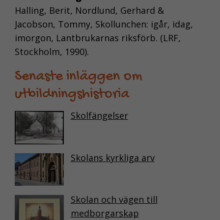
Halling, Berit, Nordlund, Gerhard &
Jacobson, Tommy, Skollunchen: igår, idag,
imorgon, Lantbrukarnas riksförb. (LRF,
Stockholm, 1990).
Senaste inläggen om
utbildningshistoria
Skolfängelser
Skolans kyrkliga arv
NÖDVÄNDIGA
KAKOR
Skolan och vägen till
Nödvändiga
medborgarskap
kakor aktiverar