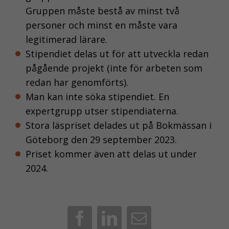
anonymt. I
Gruppen måste bestå av minst två
förlängningen
personer och minst en måste vara
innebär det att vi ge
dig en bättre
legitimerad lärare.
användarupplevelse.
Stipendiet delas ut för att utveckla redan
pågående projekt (inte för arbeten som
redan har genomförts).
FUNKTIONELLA
Man kan inte söka stipendiet. En
KAKOR
expertgrupp utser stipendiaterna.
Funktionella
Stora läspriset delades ut på Bokmässan i
kakor gör det
Göteborg den 29 september 2023.
möjligt att
Priset kommer även att delas ut under
erbjuda bättre
2024.
funktionalitet och
personliga
anpassningar för
dig på
webbplatsen. Om
Facebook
LinkedIn
E-