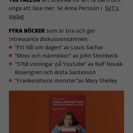
unga att läsa mer. Se Anna Persson i
SVT:s
inslag
FYRA BÖCKER
som är bra och ger
intressanta diskussionsämnen:
”Ett hål om dagen” av Louis Sachar
”Möss och människor” av John Steinbeck
”5768 visningar på Youtube” av Ralf Novák-
NÖDVÄNDIGA
Rosengren och Anita Santesson
KAKOR
”Frankensteins monster”av Mary Shelley
Nödvändiga
kakor aktiverar
de
grundläggande
funktionerna på
webben, som till
exempel
sidnavigering.