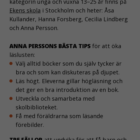
kategorin unga och vuxna 13–25 år finns på
Ekens skola
i Stockholm och heter: Åsa
Kullander, Hanna Forsberg, Cecilia Lindberg
och Anna Persson.
ANNA PERSSONS BÄSTA TIPS
för att öka
läslusten:
Välj alltid böcker som du själv tycker är
bra och som kan diskuteras på djupet.
Läs högt. Eleverna gillar högläsning och
det ger en bra introduktion av en bok.
Utveckla och samarbeta med
skolbiblioteket.
Få med föräldrarna som läsande
förebilder.
TRE FÄLLOR
att undvika för att få barn och