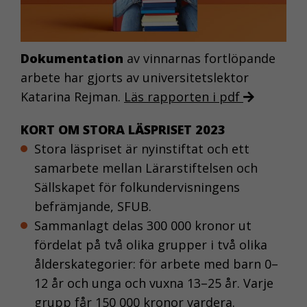
De behövs för
att webbplatsen
överhuvudtaget
Dokumentation
av vinnarnas fortlöpande
ska fungera och
arbete har gjorts av universitetslektor
de går inte att
Katarina Rejman.
Läs rapporten i pdf
välja bort.
KORT OM STORA LÄSPRISET 2023
Stora läspriset är nyinstiftat och ett
KAKOR FÖR
samarbete mellan Lärarstiftelsen och
STATISTIK
Sällskapet för folkundervisningens
Kakor för statistik
befrämjande, SFUB.
hjälper oss att
Sammanlagt delas 300 000 kronor ut
förstå hur du som
besökare
fördelat på två olika grupper i två olika
interagerar, genom
ålderskategorier: för arbete med barn 0–
att vi samlar in
12 år och unga och vuxna 13–25 år. Varje
information
grupp får 150 000 kronor vardera.