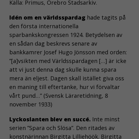
Källa: Primus, Örebro Stadsarkiv.
Idén om en världsspardag
hade tagits på
den första internationella
sparbankskongressen 1924. Betydelsen av
en sådan dag beskrevs senare av
bankkamrer Josef Hugo Jönsson med orden:
”[a]vsikten med Världsspardagen […] är icke
att vi just denna dag skulle kunna spara
mera än eljest. Dagen skall istället giva oss
en maning till eftertanke, hur vi förvaltar
vårt pund…” (Svensk Läraretidning, 8
november 1933)
Lyckoslanten blev en succé.
Inte minst
serien ”Spara och Slösa”. Den ritades av
konstnärinnan Birgitta Lilliehöök. Birgitta