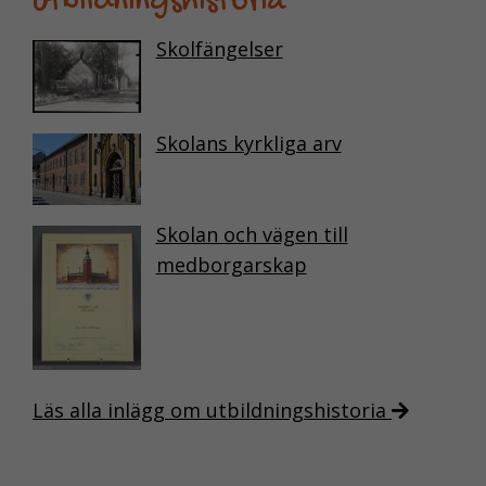
utbildningshistoria
exempel
sidnavigering.
Skolfängelser
De behövs för
att webbplatsen
överhuvudtaget
Skolans kyrkliga arv
ska fungera och
de går inte att
välja bort.
Skolan och vägen till
medborgarskap
KAKOR FÖR
STATISTIK
Kakor för statistik
hjälper oss att
förstå hur du som
Läs alla inlägg om utbildningshistoria
besökare
interagerar, genom
att vi samlar in