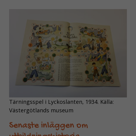
NÖDVÄNDIGA
KAKOR
Nödvändiga
Tärningsspel i Lyckoslanten, 1934. Källa:
kakor aktiverar
Västergötlands museum
de
grundläggande
Senaste inläggen om
funktionerna på
webben, som till