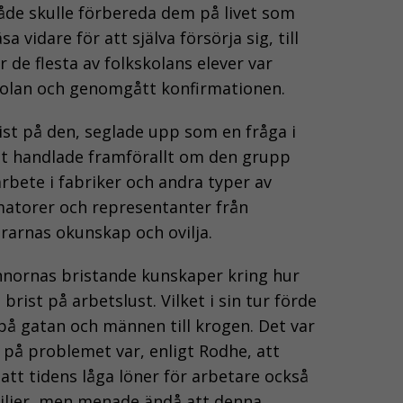
både skulle förbereda dem på livet som
vidare för att själva försörja sig, till
 de flesta av folkskolans elever var
skolan och genomgått konfirmationen.
rist på den, seglade upp som en fråga i
 Det handlade framförallt om den grupp
bete i fabriker och andra typer av
rmatorer och representanter från
arnas okunskap och ovilja.
nornas bristande kunskaper kring hur
rist på arbetslust. Vilket i sin tur förde
 på gatan och männen till krogen. Det var
på problemet var, enligt Rodhe, att
att tidens låga löner för arbetare också
miljer, men menade ändå att denna