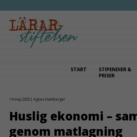
Fortsätt
till
innehållet
START
STIPENDIER &
PRISER
14 maj 2025| Agnes Hamberger
Huslig ekonomi – sam
genom matlagning