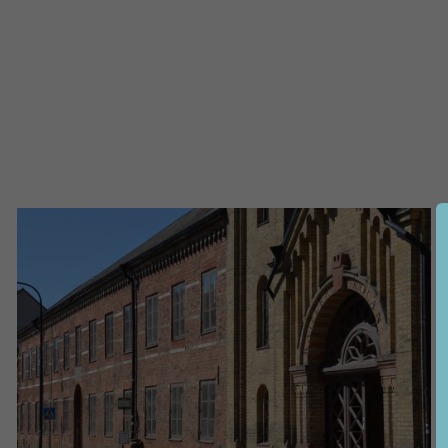
NÖDVÄNDIGA
KAKOR
Nödvändiga
kakor aktiverar
de
grundläggande
funktionerna på
webben, som till
exempel
sidnavigering.
De behövs för
att webbplatsen
överhuvudtaget
ska fungera och
de går inte att