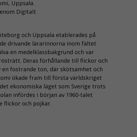
omi, Uppsala.
enom Digitalt
öteborg och Uppsala etablerades på
 de drivande lärarinnorna inom fältet
älva en medelklassbakgrund och var
östrätt. Deras förhållande till flickor och
av en fostrande ton, där skötsamhet och
nomi ökade fram till första världskriget
r det ekonomiska läget som Sverige trots
olan infördes i början av 1960-talet
 flickor och pojkar.