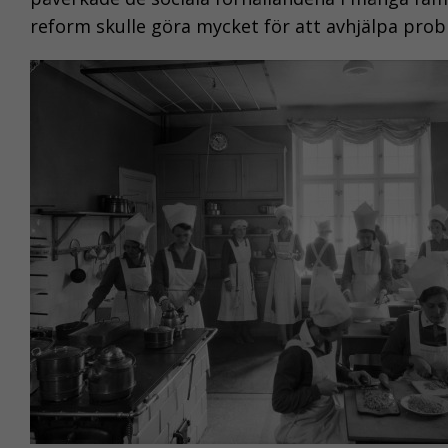
reform skulle göra mycket för att avhjälpa prob