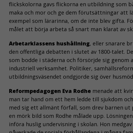
flickskolorna gavs flickorna en utbildning som 
maka och mor och ge dem förutsättningar att läsa 
exempel som lärarinna, om de inte blev gifta. För
målet att börja arbeta så snart man klarat av 
Arbetarklassens hushållning
, eller snarare b
den offentliga debatten i slutet av 1800-talet.
som bodde i städerna och försörjde sig genom ar
industriell verksamhet. Politiker, samhällsrefo
utbildningsväsendet ondgjorde sig över husmödr
Reformpedagogen Eva Rodhe
menade att kvin
man tar hand om ett hem ledde till sjukdom och b
med sig ett allmänt förfall, som drev barnen ut
en mörk bild som Rodhe målade upp. Lösningen 
införa huslig undervisning i skolan. Hon medgav 
påverkade de sociala förhållandena i många fa