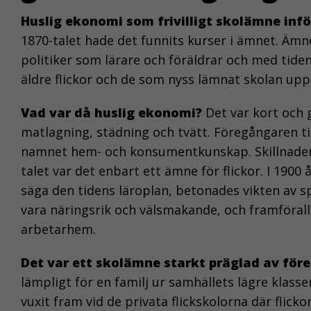
Huslig ekonomi som frivilligt skolämne infö
1870-talet hade det funnits kurser i ämnet. Äm
politiker som lärare och föräldrar och med tide
äldre flickor och de som nyss lämnat skolan upp 
Vad var då huslig ekonomi?
Det var kort och 
matlagning, städning och tvätt. Föregångaren ti
namnet hem- och konsumentkunskap. Skillnaden m
talet var det enbart ett ämne för flickor. I 1900 
säga den tidens läroplan, betonades vikten av s
vara näringsrik och välsmakande, och framförall
arbetarhem.
Det var ett skolämne starkt präglad av före
lämpligt för en familj ur samhällets lägre klas
vuxit fram vid de privata flickskolorna där flick