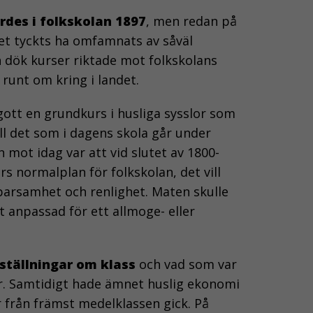
rdes i folkskolan 1897
, men redan på
net tyckts ha omfamnats av såväl
n dök kurser riktade mot folkskolans
runt om kring i landet.
gott en grundkurs i husliga sysslor som
ll det som i dagens skola går under
ot idag var att vid slutet av 1800-
års normalplan för folkskolan, det vill
parsamhet och renlighet. Maten skulle
t anpassad för ett allmoge- eller
ställningar om klass
och vad som var
ser. Samtidigt hade ämnet huslig ekonomi
or från främst medelklassen gick. På