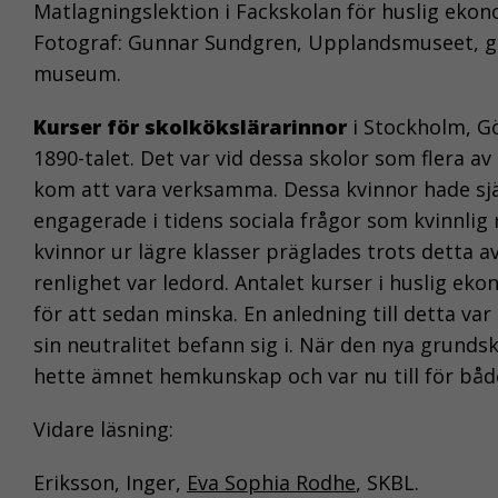
Matlagningslektion i Fackskolan för huslig ekon
Fotograf: Gunnar Sundgren, Upplandsmuseet, g
museum.
Kurser för skolkökslärarinnor
i Stockholm, G
1890-talet. Det var vid dessa skolor som flera av
kom att vara verksamma. Dessa kvinnor hade sj
engagerade i tidens sociala frågor som kvinnlig r
kvinnor ur lägre klasser präglades trots detta 
renlighet var ledord. Antalet kurser i huslig eko
för att sedan minska. En anledning till detta va
sin neutralitet befann sig i. När den nya grundsk
hette ämnet hemkunskap och var nu till för både
Vidare läsning:
Eriksson, Inger,
Eva Sophia Rodhe
, SKBL.