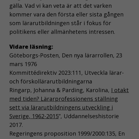
gälla. Vad vi kan veta är att det varken
kommer vara den första eller sista gången
som lärarutbildningen står i fokus för
politikens eller allmänhetens intressen.
Vidare läsning:
Göteborgs-Posten, Den nya lärarrollen, 23
mars 1976
Kommittédirektiv 2023:111, Utveckla lärar-
och förskollärarutbildningarna
Ringarp, Johanna & Parding, Karolina,
I otakt
med tiden? Lärarprofessionens ställning
sett via lärarutbildningens utveckling i
NÖDVÄNDIGA
Sverige, 1962-2015
”, Uddannelseshistorie
KAKOR
2017.
Nödvändiga
Regeringens proposition 1999/2000:135, En
kakor aktiverar