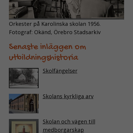
förstå hur du som
besökare
interagerar, genom
Orkester på Karolinska skolan 1956.
att vi samlar in
Fotograf: Okänd, Örebro Stadsarkiv
information
anonymt. I
Senaste inläggen om
förlängningen
innebär det att vi ge
utbildningshistoria
dig en bättre
användarupplevelse.
Skolfängelser
FUNKTIONELLA
Skolans kyrkliga arv
KAKOR
Funktionella
kakor gör det
Skolan och vägen till
möjligt att
medborgarskap
erbjuda bättre