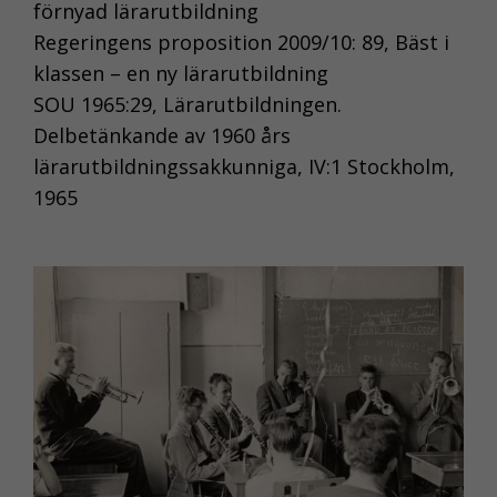
förnyad lärarutbildning
de
Regeringens proposition 2009/10: 89, Bäst i
grundläggande
funktionerna på
klassen – en ny lärarutbildning
webben, som till
SOU 1965:29, Lärarutbildningen.
exempel
Delbetänkande av 1960 års
sidnavigering.
lärarutbildningssakkunniga, IV:1 Stockholm,
De behövs för
1965
att webbplatsen
överhuvudtaget
ska fungera och
de går inte att
välja bort.
KAKOR FÖR
STATISTIK
Kakor för statistik
hjälper oss att