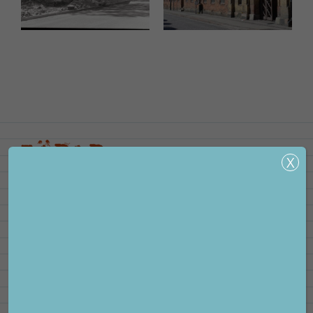
webbplatsen. Genom
att tillåta sådana kako
ökar du möjligheterna
till ett personligt
anpassat innehåll och
erbjudanden.
KONTAKTA OSS
Postadress: Box 38102, 100 64 Stockholm
Besöksadress: Peter Myndes backe 16
Kontakta oss
FÖLJ OSS