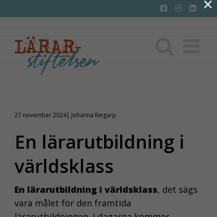
×
Fortsätt
till
innehållet
27 november 2024| Johanna Ringarp
En lärarutbildning i
världsklass
En lärarutbildning i världsklass
, det sägs
vara målet för den framtida
lärarutbildningen. I dagarna kommer