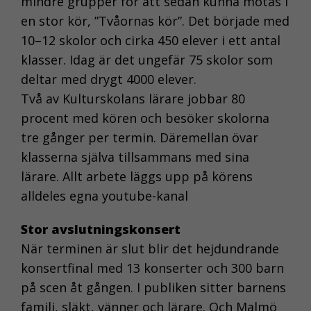
mindre grupper för att sedan kunna mötas i
en stor kör, ”Tvåornas kör”. Det började med
10–12 skolor och cirka 450 elever i ett antal
klasser. Idag är det ungefär 75 skolor som
deltar med drygt 4000 elever.
Två av Kulturskolans lärare jobbar 80
procent med kören och besöker skolorna
tre gånger per termin. Däremellan övar
klasserna själva tillsammans med sina
lärare. Allt arbete läggs upp på körens
alldeles egna youtube-kanal
Stor avslutningskonsert
När terminen är slut blir det hejdundrande
konsertfinal med 13 konserter och 300 barn
på scen åt gången. I publiken sitter barnens
familj, släkt, vänner och lärare. Och Malmö