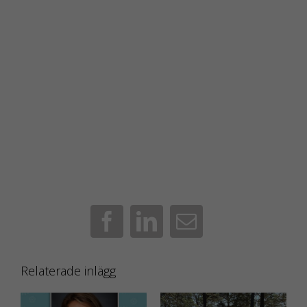
överhuvudtaget
ska fungera och
de går inte att
välja bort.
KAKOR FÖR
STATISTIK
Kakor för statistik
hjälper oss att
förstå hur du som
besökare
interagerar, genom
Facebook
LinkedIn
E-
att vi samlar in
post
information
Relaterade inlägg
anonymt. I
förlängningen
innebär det att vi ge