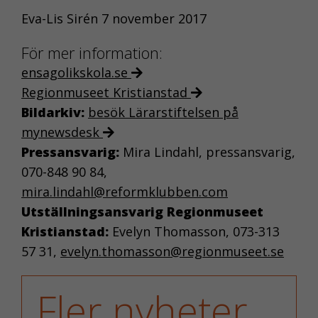
Eva-Lis Sirén 7 november 2017
För mer information:
ensagolikskola.se
Regionmuseet Kristianstad
Bildarkiv:
besök Lärarstiftelsen på
mynewsdesk
Pressansvarig:
Mira Lindahl, pressansvarig,
070-848 90 84,
mira.lindahl@reformklubben.com
Utställningsansvarig Regionmuseet
Kristianstad:
Evelyn Thomasson, 073-313
57 31,
evelyn.thomasson@regionmuseet.se
Fler nyheter
NÖDVÄNDIGA
KAKOR