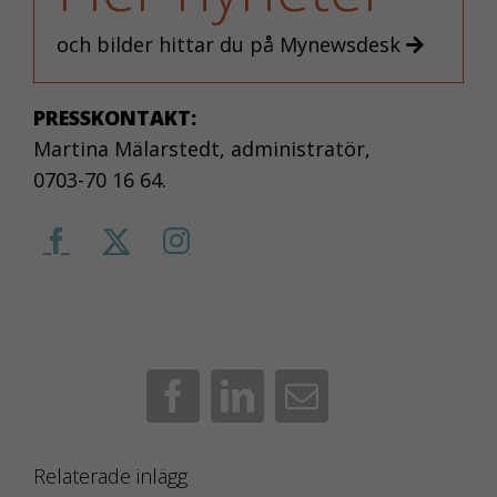
Nödvändiga
och bilder hittar du på Mynewsdesk
kakor aktiverar
de
grundläggande
PRESSKONTAKT:
funktionerna på
Martina Mälarstedt, administratör,
webben, som till
0703-70 16 64.
exempel
sidnavigering.
De behövs för
att webbplatsen
överhuvudtaget
ska fungera och
de går inte att
välja bort.
Facebook
LinkedIn
E-
post
KAKOR FÖR
Relaterade inlägg
STATISTIK