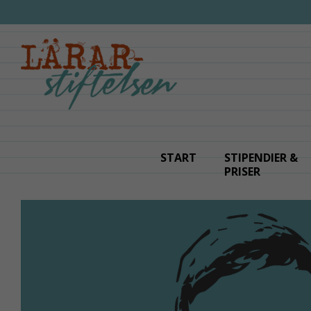
Fortsätt
till
innehållet
START
STIPENDIER &
PRISER