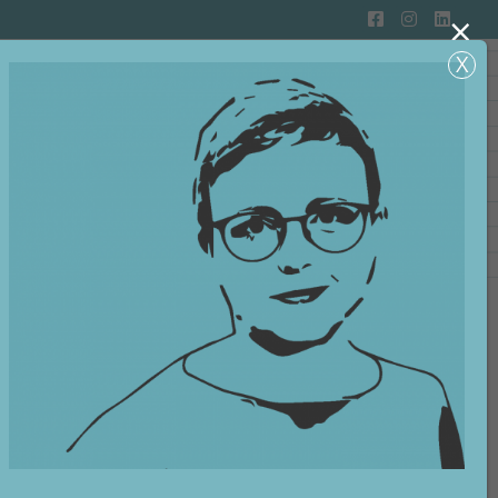
×
GS­
LÄSNING
AKTUELLT
OM OSS