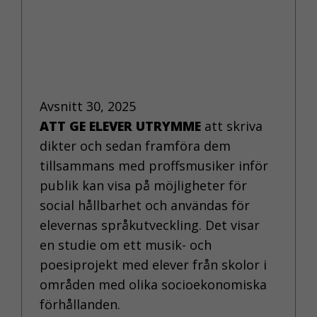
anonymt. I
förlängningen
innebär det att vi ge
dig en bättre
användarupplevelse.
Avsnitt 30, 2025
ATT GE ELEVER UTRYMME
att skriva
FUNKTIONELLA
dikter och sedan framföra dem
KAKOR
tillsammans med proffsmusiker inför
Funktionella
kakor gör det
publik kan visa på möjligheter för
möjligt att
social hållbarhet och användas för
erbjuda bättre
elevernas språkutveckling. Det visar
funktionalitet och
en studie om ett musik- och
personliga
poesiprojekt med elever från skolor i
anpassningar för
områden med olika socioekonomiska
dig på
webbplatsen. Om
förhållanden.