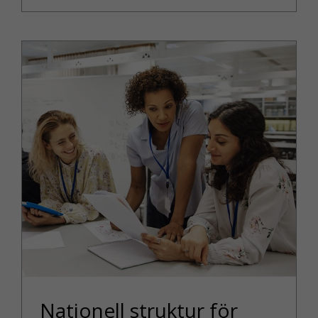
du inte tillåter
sådana här kakor
kommer vissa
funktioner inte
att fungera alls.
KAKOR FÖR
MARKNADSFÖRIN
Kakor för
marknadsföring
används för att spåra
besökare på
webbplatsen. Genom
att tillåta sådana kako
ökar du möjligheterna
till ett personligt
anpassat innehåll och
Nationell struktur för