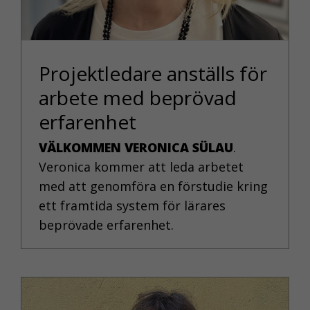
Projektledare anställs för
arbete med beprövad
erfarenhet
VÄLKOMMEN VERONICA SÜLAU
.
NÖDVÄNDIGA
Veronica kommer att leda arbetet
KAKOR
med att genomföra en förstudie kring
Nödvändiga
ett framtida system för lärares
kakor aktiverar
beprövade erfarenhet.
de
grundläggande
funktionerna på
webben, som till
exempel
sidnavigering.