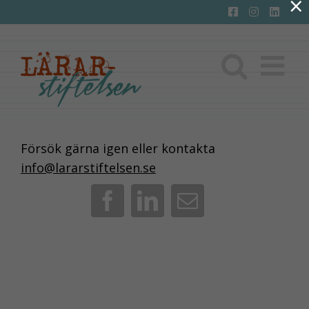
×
Fortsätt
till
innehållet
Försök gärna igen eller kontakta
info@lararstiftelsen.se
Facebook
LinkedIn
E-
post